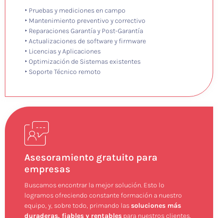
‣ Pruebas y mediciones en campo
‣ Mantenimiento preventivo y correctivo
‣ Reparaciones Garantía y Post-Garantía
‣ Actualizaciones de software y firmware
‣ Licencias y Aplicaciones
‣ Optimización de Sistemas existentes
‣ Soporte Técnico remoto
Asesoramiento gratuito para
empresas
Buscamos encontrar la mejor solución. Esto lo
logramos ofreciendo constante formación a nuestro
equipo, y, sobre todo, primando las
soluciones más
duraderas, fiables y rentables
para nuestros clientes.