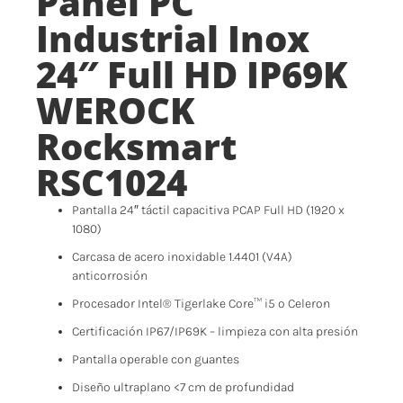
Panel PC
Industrial Inox
24″ Full HD IP69K
WEROCK
Rocksmart
RSC1024
Pantalla 24″ táctil capacitiva PCAP Full HD (1920 x
1080)
Carcasa de acero inoxidable 1.4401 (V4A)
anticorrosión
Procesador Intel® Tigerlake Core™ i5 o Celeron
Certificación IP67/IP69K – limpieza con alta presión
Pantalla operable con guantes
Diseño ultraplano <7 cm de profundidad