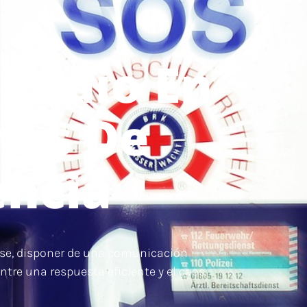
 Radio En
nes De
ncia
e, disponer de una comunicación
entre una respuesta eficiente y el caos.