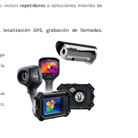
o incluir
repetidores
o soluciones móviles de
 localización GPS, grabación de llamadas,
ya
 la
ue
o,