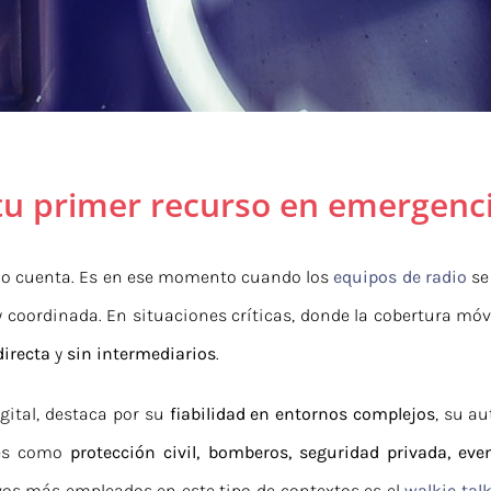
tu primer recurso en emergenc
o cuenta. Es en ese momento cuando los
equipos de radio
se
coordinada. En situaciones críticas, donde la cobertura móvil
directa
y
sin intermediarios
.
igital, destaca por su
fiabilidad en entornos complejos
, su a
ores como
protección civil, bomberos, seguridad privada, ev
ivos más empleados en este tipo de contextos es el
walkie talk