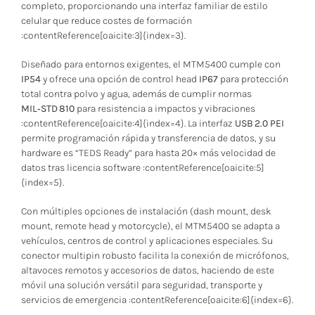
completo, proporcionando una interfaz familiar de estilo
celular que reduce costes de formación
:contentReference[oaicite:3]{index=3}.
Diseñado para entornos exigentes, el MTM5400 cumple con
IP54
y ofrece una opción de control head
IP67
para protección
total contra polvo y agua, además de cumplir normas
MIL‑STD 810
para resistencia a impactos y vibraciones
:contentReference[oaicite:4]{index=4}. La interfaz
USB 2.0 PEI
permite programación rápida y transferencia de datos, y su
hardware es “TEDS Ready” para hasta 20× más velocidad de
datos tras licencia software :contentReference[oaicite:5]
{index=5}.
Con múltiples opciones de instalación (dash mount, desk
mount, remote head y motorcycle), el MTM5400 se adapta a
vehículos, centros de control y aplicaciones especiales. Su
conector multipin robusto facilita la conexión de micrófonos,
altavoces remotos y accesorios de datos, haciendo de este
móvil una solución versátil para seguridad, transporte y
servicios de emergencia :contentReference[oaicite:6]{index=6}.