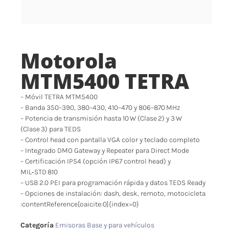
Motorola
MTM5400 TETRA
– Móvil TETRA MTM5400
– Banda 350–390, 380–430, 410–470 y 806–870 MHz
– Potencia de transmisión hasta 10 W (Clase 2) y 3 W
(Clase 3) para TEDS
– Control head con pantalla VGA color y teclado completo
– Integrado DMO Gateway y Repeater para Direct Mode
– Certificación IP54 (opción IP67 control head) y
MIL‑STD 810
– USB 2.0 PEI para programación rápida y datos TEDS Ready
– Opciones de instalación: dash, desk, remoto, motocicleta
:contentReference[oaicite:0]{index=0}
Categoría
Emisoras Base y para vehículos