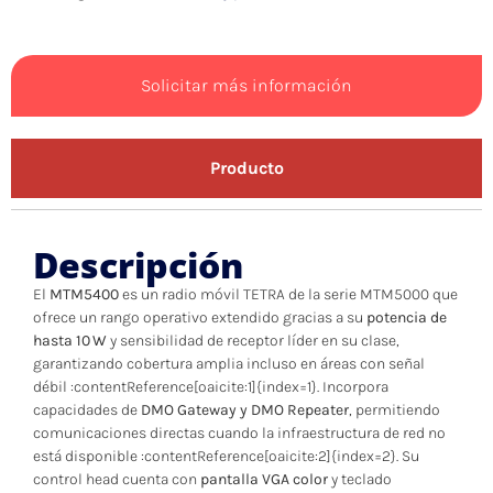
Solicitar más información
Producto
Descripción
El
MTM5400
es un radio móvil TETRA de la serie MTM5000 que
ofrece un rango operativo extendido gracias a su
potencia de
hasta 10 W
y sensibilidad de receptor líder en su clase,
garantizando cobertura amplia incluso en áreas con señal
débil :contentReference[oaicite:1]{index=1}. Incorpora
capacidades de
DMO Gateway y DMO Repeater
, permitiendo
comunicaciones directas cuando la infraestructura de red no
está disponible :contentReference[oaicite:2]{index=2}. Su
control head cuenta con
pantalla VGA color
y teclado