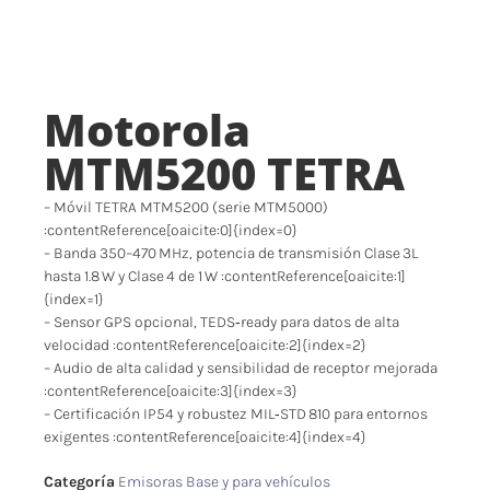
Motorola
MTM5200 TETRA
– Móvil TETRA MTM5200 (serie MTM5000)
:contentReference[oaicite:0]{index=0}
– Banda 350–470 MHz, potencia de transmisión Clase 3L
hasta 1.8 W y Clase 4 de 1 W :contentReference[oaicite:1]
{index=1}
– Sensor GPS opcional, TEDS‑ready para datos de alta
velocidad :contentReference[oaicite:2]{index=2}
– Audio de alta calidad y sensibilidad de receptor mejorada
:contentReference[oaicite:3]{index=3}
– Certificación IP54 y robustez MIL‑STD 810 para entornos
exigentes :contentReference[oaicite:4]{index=4}
Categoría
Emisoras Base y para vehículos