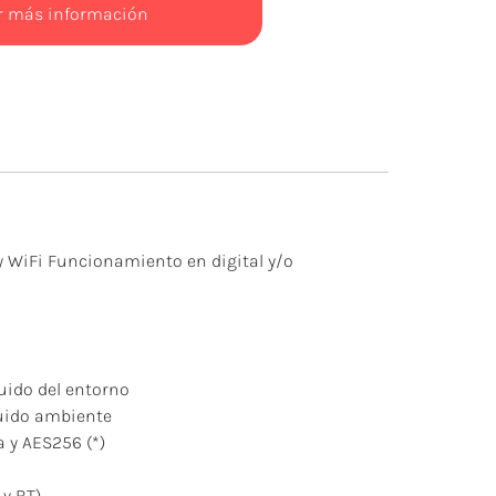
ar más información
 y WiFi Funcionamiento en digital y/o
:
uido del entorno
uido ambiente
 y AES256 (*)
 y BT)