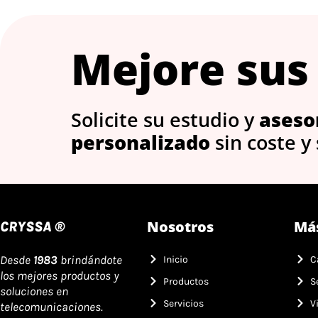
Mejore sus
Solicite su estudio y
aseso
personalizado
sin coste y
Nosotros
Má
CRYSSA ®
Desde
1983
brindándote
Inicio
C
los mejores productos y
Productos
S
soluciones en
Servicios
V
telecomunicaciones.