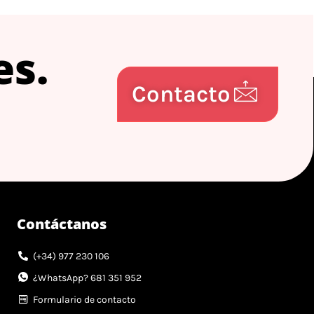
es.
Contacto
Contáctanos
(+34) 977 230 106
¿WhatsApp? 681 351 952
Formulario de contacto