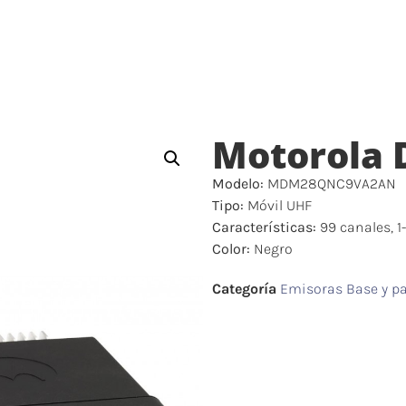
ICIO
PRODUCTOS
SERVICIOS
ALQUILER
Motorola
Modelo:
MDM28QNC9VA2AN
Tipo:
Móvil UHF
Características:
99 canales, 1
Color:
Negro
Categoría
Emisoras Base y pa