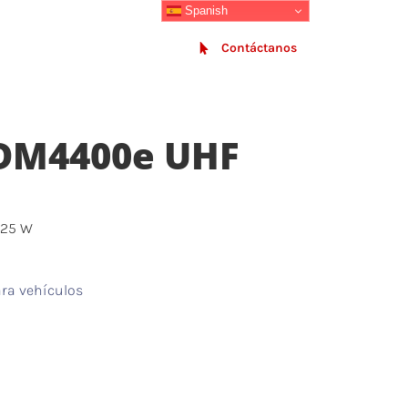
Spanish
SECTORES
BLOG
Contáctanos
 DM4400e UHF
-25 W
ra vehículos