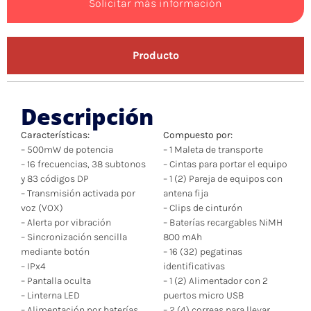
Solicitar más información
Producto
Descripción
Características:
Compuesto por:
– 500mW de potencia
– 1 Maleta de transporte
– 16 frecuencias, 38 subtonos
– Cintas para portar el equipo
y 83 códigos DP
– 1 (2) Pareja de equipos con
– Transmisión activada por
antena fija
voz (VOX)
– Clips de cinturón
– Alerta por vibración
– Baterías recargables NiMH
– Sincronización sencilla
800 mAh
mediante botón
– 16 (32) pegatinas
– IPx4
identificativas
– Pantalla oculta
– 1 (2) Alimentador con 2
– Linterna LED
puertos micro USB
– Alimentación por baterías
– 2 (4) correas para llevar