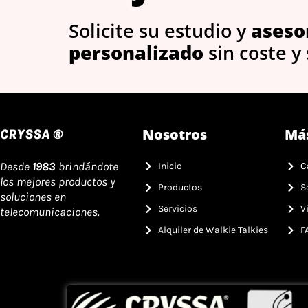
Solicite su estudio y
aseso
personalizado
sin coste y
Nosotros
Má
CRYSSA ®
Desde
1983
brindándote
Inicio
C
los mejores productos y
Productos
S
soluciones en
Servicios
V
telecomunicaciones.
Alquiler de Walkie Talkies
F