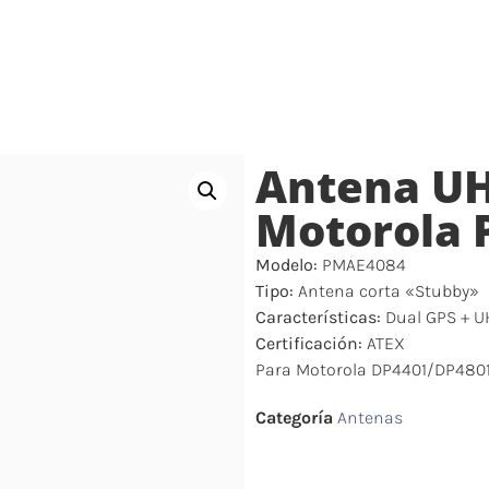
ICIO
PRODUCTOS
SERVICIOS
ALQUILER
Antena UH
Motorola
Modelo:
PMAE4084
Tipo:
Antena corta «Stubby»
Características:
Dual GPS + UH
Certificación:
ATEX
Para Motorola DP4401/DP480
Categoría
Antenas