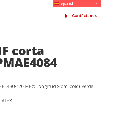
Spanish
SECTORES
BLOG
Contáctanos
F corta
 PMAE4084
F (430-470 MHz), longitud 9 cm, color verde
1 ATEX